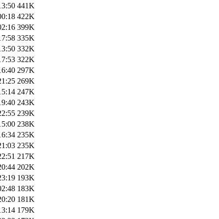
13:50
441K
00:18
422K
02:16
399K
17:58
335K
13:50
332K
17:53
322K
16:40
297K
21:25
269K
15:14
247K
19:40
243K
22:55
239K
15:00
238K
16:34
235K
21:03
235K
22:51
217K
20:44
202K
23:19
193K
02:48
183K
20:20
181K
13:14
179K