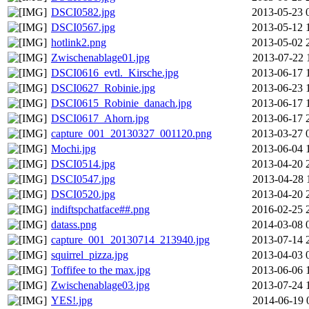
DSCI0582.jpg
2013-05-23 
DSCI0567.jpg
2013-05-12 
hotlink2.png
2013-05-02 
Zwischenablage01.jpg
2013-07-22 
DSCI0616_evtl._Kirsche.jpg
2013-06-17 
DSCI0627_Robinie.jpg
2013-06-23 
DSCI0615_Robinie_danach.jpg
2013-06-17 
DSCI0617_Ahorn.jpg
2013-06-17 
capture_001_20130327_001120.png
2013-03-27 
Mochi.jpg
2013-06-04 
DSCI0514.jpg
2013-04-20 
DSCI0547.jpg
2013-04-28 
DSCI0520.jpg
2013-04-20 
indiftspchatface##.png
2016-02-25 
datass.png
2014-03-08 
capture_001_20130714_213940.jpg
2013-07-14 
squirrel_pizza.jpg
2013-04-03 
Toffifee to the max.jpg
2013-06-06 
Zwischenablage03.jpg
2013-07-24 
YES!.jpg
2014-06-19 