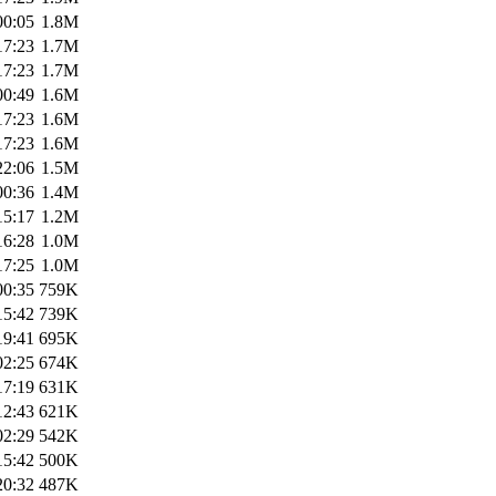
00:05
1.8M
17:23
1.7M
17:23
1.7M
00:49
1.6M
17:23
1.6M
17:23
1.6M
22:06
1.5M
00:36
1.4M
15:17
1.2M
16:28
1.0M
17:25
1.0M
00:35
759K
15:42
739K
19:41
695K
02:25
674K
17:19
631K
12:43
621K
02:29
542K
15:42
500K
20:32
487K