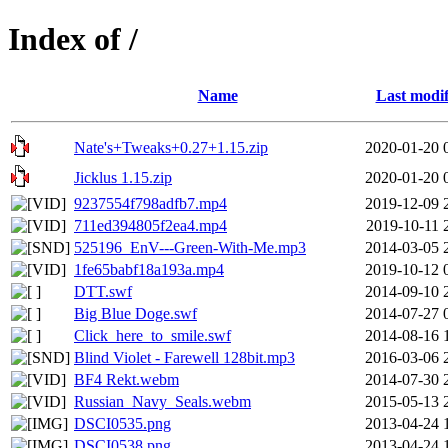
Index of /
Name
Last modif
Nate's+Tweaks+0.27+1.15.zip
2020-01-20 
Jicklus 1.15.zip
2020-01-20 
9237554f798adfb7.mp4
2019-12-09 
711ed394805f2ea4.mp4
2019-10-11 
525196_EnV---Green-With-Me.mp3
2014-03-05 
1fe65babf18a193a.mp4
2019-10-12 
DTT.swf
2014-09-10 
Big Blue Doge.swf
2014-07-27 
Click_here_to_smile.swf
2014-08-16 
Blind Violet - Farewell 128bit.mp3
2016-03-06 
BF4 Rekt.webm
2014-07-30 
Russian_Navy_Seals.webm
2015-05-13 
DSCI0535.png
2013-04-24 
DSCI0538.png
2013-04-24 