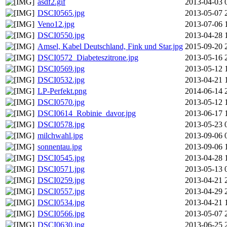
asdf2.gif
2013-04-03 
DSCI0565.jpg
2013-05-07 
Veno12.jpg
2013-07-06 
DSCI0550.jpg
2013-04-28 
Amsel, Kabel Deutschland, Fink und Star.jpg
2015-09-20 
DSCI0572_Diabeteszitrone.jpg
2013-05-16 
DSCI0569.jpg
2013-05-12 
DSCI0532.jpg
2013-04-21 
LP-Perfekt.png
2014-06-14 
DSCI0570.jpg
2013-05-12 
DSCI0614_Robinie_davor.jpg
2013-06-17 
DSCI0578.jpg
2013-05-23 
milchwahl.jpg
2013-09-06 
sonnentau.jpg
2013-09-06 
DSCI0545.jpg
2013-04-28 
DSCI0571.jpg
2013-05-13 
DSCI0259.jpg
2013-04-21 
DSCI0557.jpg
2013-04-29 
DSCI0534.jpg
2013-04-21 
DSCI0566.jpg
2013-05-07 
DSCI0630.jpg
2013-06-25 