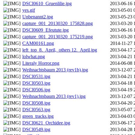
DSCI0610_Gruenlilie.jpg
2013-06-16 
yes.gif
2013-05-01 
Unbenannt2.jpg
2013-05-23 
capture_001_20130320_175828.png
2013-03-20 
DSCI0609_Efeutute.jpg
2013-06-16 
capture_001_20130320_175219.png
2013-03-20 
CAM00161.png
2014-11-27 
left_top_8._April,_others 12._April.jpg
2013-04-17 
lolwhat.png
2013-04-21 
Literaly Horror.png
2014-06-08 
Weihnachtsbaum 2013 (rev1b).jpg
2013-12-07 
DSCI0531.jpg
2013-04-21 
DSCI0503.jpg
2013-04-18 
DSCI0506.jpg
2013-04-19 
Weihnachtsbaum 2013 (rev1).jpg
2013-12-07 
DSCI0508.jpg
2013-04-20 
DSCI0563.jpg
2013-05-07 
green_tracks.jpg
2013-04-03 
DSCI0621_Orchidee.jpg
2013-06-17 
DSCI0549.jpg
2013-04-28 