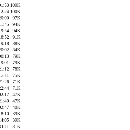
01:53
100K
12:24
100K
20:00
97K
11:45
94K
19:54
94K
18:52
91K
19:18
88K
20:02
84K
00:13
79K
19:01
79K
21:12
78K
13:11
75K
21:26
71K
22:44
71K
02:17
47K
21:40
47K
02:47
40K
18:10
39K
14:05
39K
01:11
31K