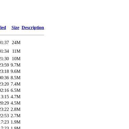
ied
Size
Description
01:37
24M
01:34
11M
21:30
10M
23:59
9.7M
23:18
9.6M
00:36
8.5M
23:20
7.4M
02:16
6.5M
13:15
4.7M
20:29
4.5M
23:22
2.8M
22:53
2.7M
17:23
1.9M
17:23
1.9M