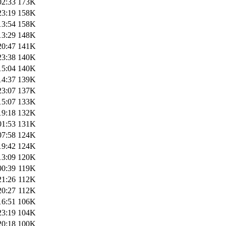
02:33
173K
23:19
158K
13:54
158K
13:29
148K
20:47
141K
23:38
140K
15:04
140K
14:37
139K
23:07
137K
15:07
133K
19:18
132K
01:53
131K
07:58
124K
19:42
124K
13:09
120K
00:39
119K
21:26
112K
20:27
112K
16:51
106K
23:19
104K
20:18
100K